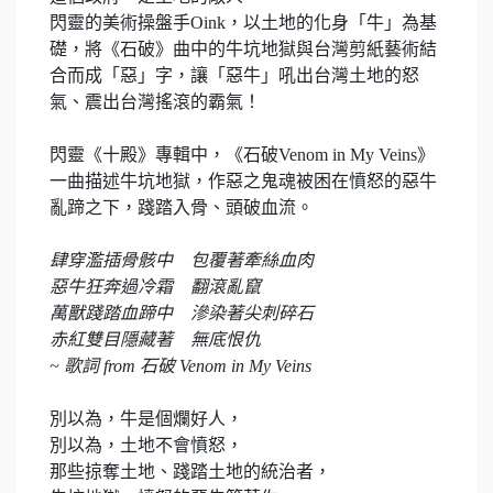
閃靈的美術操盤手Oink，以土地的化身「牛」為基
礎，將《石破》曲中的牛坑地獄與台灣剪紙藝術結
合而成「惡」字，讓「惡牛」吼出台灣土地的怒
氣、震出台灣搖滾的霸氣！
閃靈《十殿》專輯中，《石破Venom in My Veins》
一曲描述牛坑地獄，作惡之鬼魂被困在憤怒的惡牛
亂蹄之下，踐踏入骨、頭破血流。
肆穿濫插骨骸中 包覆著牽絲血肉
惡牛狂奔過冷霜 翻滾亂竄
萬獸踐踏血蹄中 滲染著尖刺碎石
赤紅雙目隱藏著 無底恨仇
~ 歌詞 from 石破 Venom in My Veins
別以為，牛是個爛好人，
別以為，土地不會憤怒，
那些掠奪土地、踐踏土地的統治者，