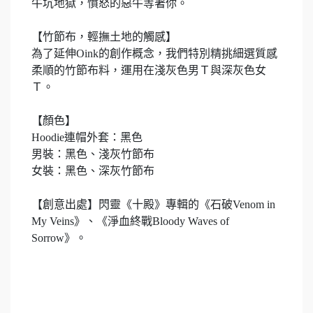
牛坑地獄，憤怒的惡牛等著你。
【竹節布，輕撫土地的觸感】
為了延伸Oink的創作概念，我們特別精挑細選質感
柔順的竹節布料，運用在淺灰色男Ｔ與深灰色女
Ｔ。
【顏色】
Hoodie連帽外套：黑色
男裝：黑色、淺灰竹節布
女裝：黑色、深灰竹節布
【創意出處】閃靈《十殿》專輯的《石破Venom in
My Veins》、《淨血終戰Bloody Waves of
Sorrow》。