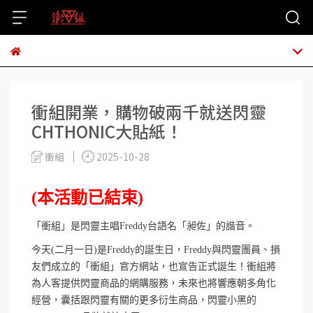
衝組開業，購物破兩千就送閃靈
CHTHONIC大貼紙！
衝組
2025-10-28
(本活動已結束)
「衝組」是閃靈主唱Freddy台語名「昶佐」的諧音。
今天(二月一日)是Freddy的誕生日，Freddy與閃靈團員、損
友們成立的「衝組」官方網站，也宣告正式誕生！衝組將
為人客提供閃靈商品的網購服務，未來也將響應朝多角化
經營，囊括跟閃靈有關的更多衍生商品，閃靈小黑的