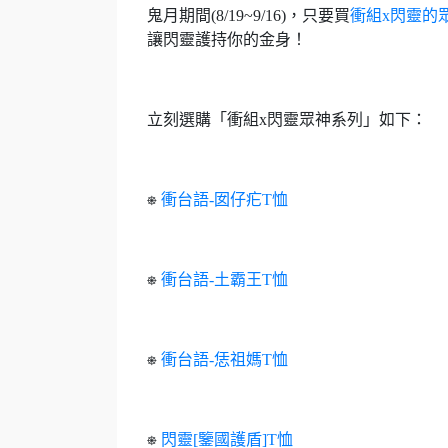
鬼月期間(8/19~9/16)，只要買
衝組x閃靈的
讓閃靈護持你的金身！
立刻選購「衝組x閃靈眾神系列」如下：
⎈
衝台語-囡仔疕T恤
⎈
衝台語-土霸王T恤
⎈
衝台語-恁祖媽T恤
⎈
閃靈[鑒國護盾]T恤