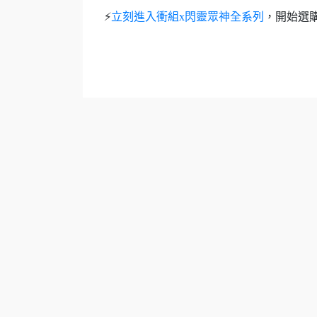
⚡
立刻進入衝組x閃靈眾神全系列
，開始選