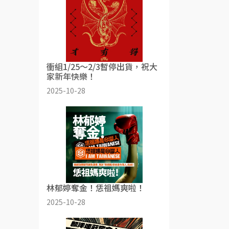
衝組1/25～2/3暫停出貨，祝大
家新年快樂！
2025-10-28
林郁婷奪金！恁祖媽爽啦！
2025-10-28