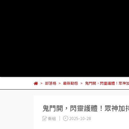
部落格
最新動態
鬼門開，閃靈護體！眾神
鬼門開，閃靈護體！眾神加
衝組
2025-10-28