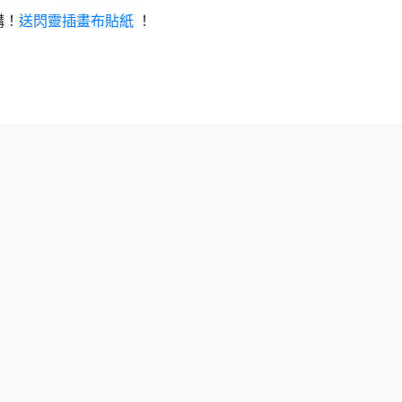
購！
送閃靈插畫布貼紙
！