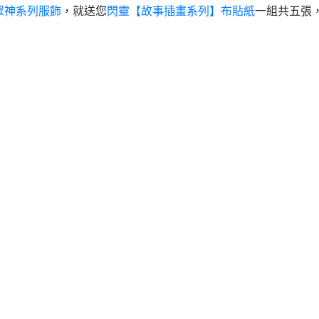
眾神系列服飾
，就送您
閃靈【故事插畫系列】布貼紙
一組共五張